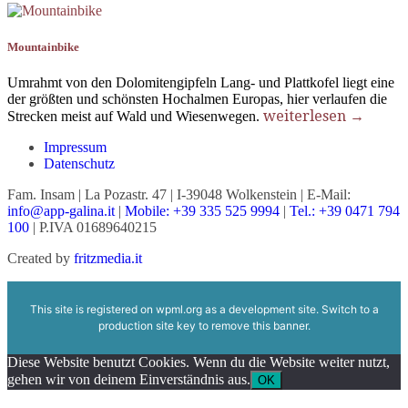
Mountainbike
Umrahmt von den Dolomitengipfeln Lang- und Plattkofel liegt eine
der größten und schönsten Hochalmen Europas, hier verlaufen die
weiterlesen →
Strecken meist auf Wald und Wiesenwegen.
Impressum
Datenschutz
Fam. Insam | La Pozastr. 47 | I-39048 Wolkenstein | E-Mail:
info@app-galina.it
|
Mobile: +39 335 525 9994
|
Tel.: +39 0471 794
100
| P.IVA 01689640215
Created by
fritzmedia.it
This site is registered on
wpml.org
as a development site. Switch to a
production site key to
remove this banner
.
Diese Website benutzt Cookies. Wenn du die Website weiter nutzt,
gehen wir von deinem Einverständnis aus.
OK