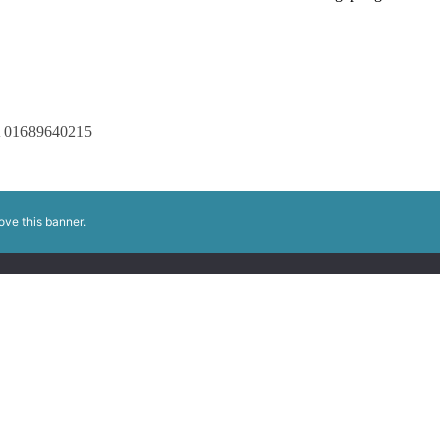
A 01689640215
ove this banner
.