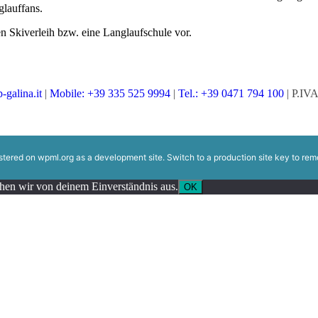
glauffans.
en Skiverleih bzw. eine Langlaufschule vor.
galina.it
|
Mobile: +39 335 525 9994
|
Tel.: +39 0471 794 100
| P.IV
istered on
wpml.org
as a development site. Switch to a production site key to
rem
ehen wir von deinem Einverständnis aus.
OK